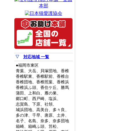
▽
対応地域 一覧
●福岡市東区
青葉、大岳、貝塚団地、香椎
香椎駅東、香椎駅前、香椎台
香椎団地、香椎照葉、香椎浜
香椎浜ふ頭、香住ケ丘、勝馬
蒲田、上和白、雁の巣、
郷口町、西戸崎、塩浜、
志賀島、下原、社領、
城浜団地、高美台、多々良、
多の津、千早、唐原、土井、
名子、名島、奈多、奈多団地
箱崎、箱崎ふ頭、筥松、